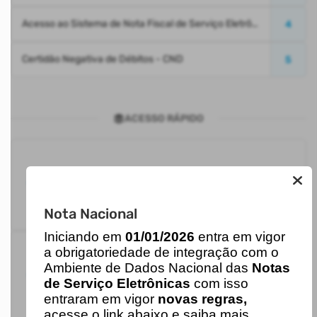
Acesso ao Sistema de Nota Fiscal de Serviço Eletrônica
4
Certidão Negativa de Débitos - CND
5
ACESSO RÁPIDO
Carregando...
Nota Nacional
I
niciando em
01/01/2026
entra em vigor
a obrigatoriedade de integração com o
Ambiente de Dados Nacional das
Notas
Carregando...
de Serviço Eletrônicas
com isso
entraram em vigor
novas regras,
acesse o link abaixo e saiba mais.