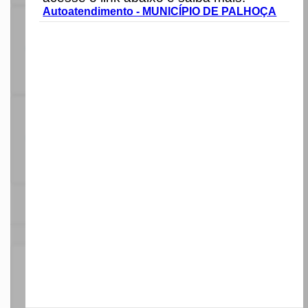
Autoatendimento - MUNICÍPIO DE PALHOÇA
Carregando...
Carregando...
ESTATÍSTICAS
175
Serviços
Ativos