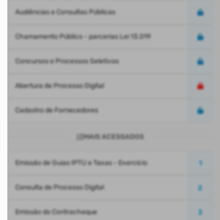
Audiências e Consultas Públicas
Chamamento Público - parcerias Lei 13.019
Concursos e Processos Seletivos
Abertura de Processo Digital
Cadastro de Fornecedores
MAIS ACESSADOS
Emissão de Guias IPTU e Taxas - Exercício
1
Consulta de Processo Digital
2
Emissão do Contracheque
3