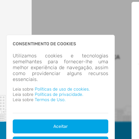
CONSENTIMENTO DE COOKIES
Utilizamos cookies e tecnologias
MUNICÍPIO DE PALHOÇA
semelhantes para fornecer-lhe uma
melhor experiência de navegação, assim
como providenciar alguns recursos
essenciais.
Leia sobre
Políticas de uso de cookies.
Leia sobre
Políticas de privacidade.
Leia sobre
Termos de Uso.
Aceitar