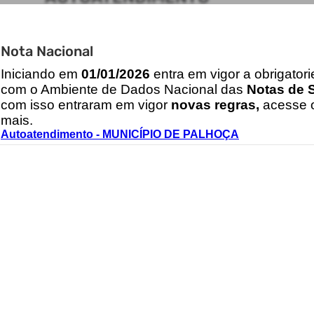
ACESSO RÁPIDO
Nota Nacional
Acesso à Informação
Cidadão
I
niciando em
01/01/2026
entra em vigor a obrigator
Transparência
com o Ambiente de Dados Nacional das
Notas de S
com isso entraram em vigor
novas regras,
acesse o
mais.
CONTATOS
Autoatendimento - MUNICÍPIO DE PALHOÇA
(48) 3220-0300
atendimento@palhoca.sc.gov.br
2026 - IPM Sistemas Ltda. Todos os Direitos Reservados.
Termos de Uso
|
Política de Privacidade