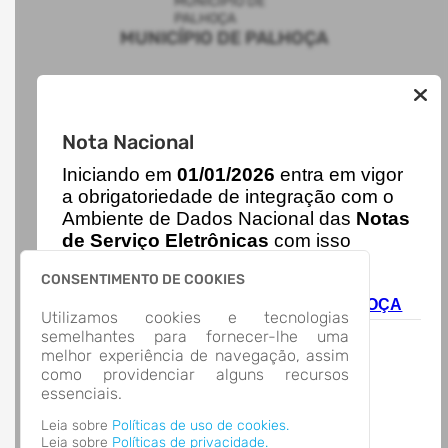
MUNICÍPIO DE PALHOÇA
AUTOATENDIMENTO
Nota Nacional
ACESSO RÁPIDO
I
niciando em
01/01/2026
entra em vigor
Acesso à Informação
Cidadão
a obrigatoriedade de integração com o
Transparência
Ambiente de Dados Nacional das
Notas
LOCALIZAÇÃO
de Serviço Eletrônicas
com isso
AVENIDA HILZA TEREZINHA PAGANI, Nº 280, PAGANI
entraram em vigor
novas regras,
Palhoça/
CONSENTIMENTO DE COOKIES
acesse o link abaixo e saiba mais.
CEP: 88.132-900
Autoatendimento - MUNICÍPIO DE PALHOÇA
Abrir no Mapa
Utilizamos cookies e tecnologias
CONTATOS
semelhantes para fornecer-lhe uma
melhor experiência de navegação, assim
(48) 3220-0300
como providenciar alguns recursos
atendimento@palhoca.sc.gov.br
essenciais.
HORÁRIO DE ATENDIMENTO
Segunda-feira a Sexta-feira
7:00 às 13:00 - 13:00 às 19:00
Leia sobre
Políticas de uso de cookies.
Leia sobre
Políticas de privacidade.