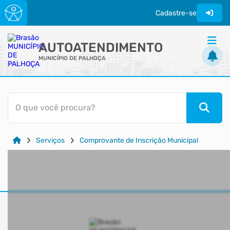
Cadastre-se
AUTOATENDIMENTO
MUNICÍPIO DE PALHOÇA
ACESSO RÁPIDO
O que você procura?
Acessibilidade
Cidadão
Serviços
Comprovante de Inscrição Municipal
Transparência