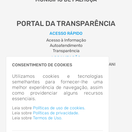
PORTAL DA TRANSPARÊNCIA
ACESSO RÁPIDO
Acesso à Informação
Autoatendimento
Transparência
LOCALIZAÇÃO
AVENIDA HILZA TEREZINHA PAGANI, Nº 280, PAGANI
CONSENTIMENTO DE COOKIES
Palhoça/SC
CEP: 88.132-900
Utilizamos cookies e tecnologias
Abrir no Mapa
semelhantes para fornecer-lhe uma
melhor experiência de navegação, assim
CONTATOS
como providenciar alguns recursos
(48) 3220-0300
essenciais.
atendimento@palhoca.sc.gov.br
HORÁRIO DE ATENDIMENTO
Leia sobre
Políticas de uso de cookies.
Segunda-feira a Sexta-feira
7:30 às 19h
Leia sobre
Políticas de privacidade.
Leia sobre
Termos de Uso.