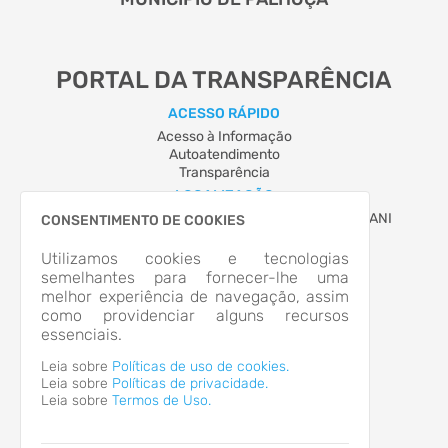
PORTAL DA TRANSPARÊNCIA
ACESSO RÁPIDO
Acesso à Informação
Autoatendimento
Transparência
LOCALIZAÇÃO
AVENIDA HILZA TEREZINHA PAGANI, Nº 280, PAGANI
CONSENTIMENTO DE COOKIES
Palhoça/SC
CEP: 88.132-900
Utilizamos cookies e tecnologias
Abrir no Mapa
semelhantes para fornecer-lhe uma
melhor experiência de navegação, assim
CONTATOS
como providenciar alguns recursos
(48) 3220-0300
essenciais.
atendimento@palhoca.sc.gov.br
HORÁRIO DE ATENDIMENTO
Leia sobre
Políticas de uso de cookies.
Segunda-feira a Sexta-feira
7:30 às 19h
Leia sobre
Políticas de privacidade.
Leia sobre
Termos de Uso.