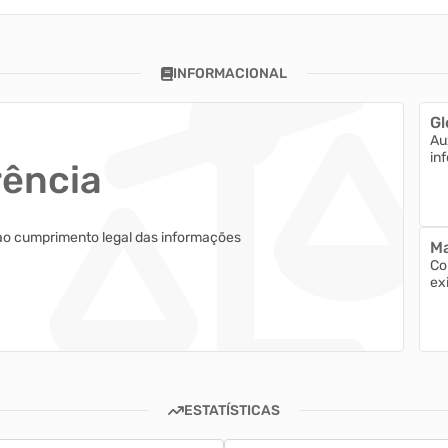
INFORMACIONAL
Gl
Au
in
rência
ao cumprimento legal das informações
Ma
Co
ex
ESTATÍSTICAS