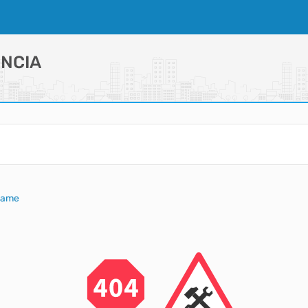
NCIA
xame