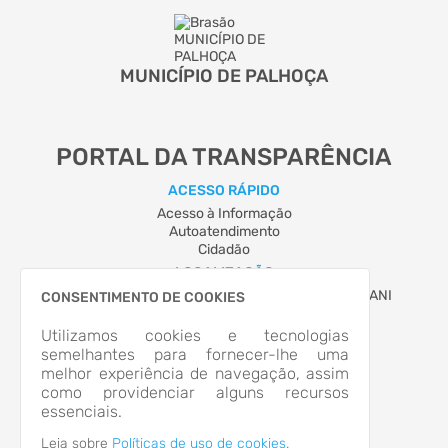
MUNICÍPIO DE PALHOÇA
PORTAL DA TRANSPARÊNCIA
ACESSO RÁPIDO
Acesso à Informação
Autoatendimento
Cidadão
LOCALIZAÇÃO
AVENIDA HILZA TEREZINHA PAGANI, Nº 280, PAGANI
CONSENTIMENTO DE COOKIES
Palhoça/SC
CEP: 88.132-900
Utilizamos cookies e tecnologias
Abrir no Mapa
semelhantes para fornecer-lhe uma
melhor experiência de navegação, assim
CONTATOS
como providenciar alguns recursos
(48) 3220-0300
essenciais.
atendimento@palhoca.sc.gov.br
HORÁRIO DE ATENDIMENTO
Leia sobre
Políticas de uso de cookies.