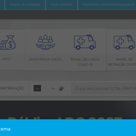
PORTAL DO SERVIDOR
FALE CONOSCO
PROCESSOS SELETIVOS/CONCURSOS
ASSISTÊNCIA SOCIAL
PAINEL DE
PAINEL DE CASOS
VACINAÇÃO COVID-19
COVID-19
 INFORMAÇÃO
A
A
-
A
+
 INFORMAÇÃO
Por favor, aguarde...
Erro
stema
SISTEMA